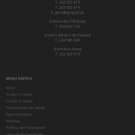
T. 262 925 610
F. 262 925 619
E. geral@grupoh.pt
(Clínica das Olhalvas)
T. 244 843 720
(Centro Médico de Pataias)
T. 244 585 040
(Farmácia Alves)
T. 262 925 510
MENU RÁPIDO
Início
Grupo H Saúde
Cartão H Saúde
Profissionais de Saúde
Especialidades
Notícias
Política de Privacidade
Livro de Reclamações