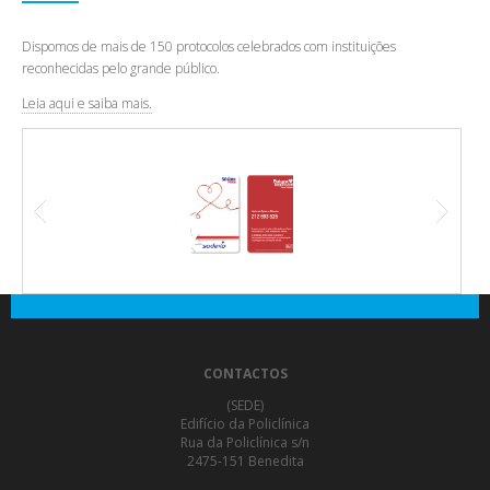
Dispomos de mais de 150 protocolos celebrados com instituições
reconhecidas pelo grande público.
Leia aqui e saiba mais.
CONTACTOS
(SEDE)
Edifício da Policlínica
Rua da Policlínica s/n
2475-151 Benedita