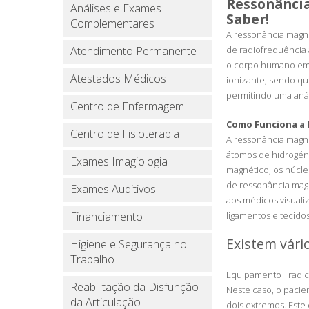
Ressonância
Análises e Exames
Saber!
Complementares
A ressonância magné
Atendimento Permanente
de radiofrequência
o corpo humano em v
Atestados Médicos
ionizante, sendo q
permitindo uma anál
Centro de Enfermagem
Como Funciona a 
Centro de Fisioterapia
A ressonância magné
átomos de hidrogé
Exames Imagiologia
magnético, os núcl
de ressonância magn
Exames Auditivos
aos médicos visuali
Financiamento
ligamentos e tecido
Existem vári
Higiene e Segurança no
Trabalho
Equipamento Tradici
Reabilitação da Disfunção
Neste caso, o pacie
da Articulação
dois extremos. Este