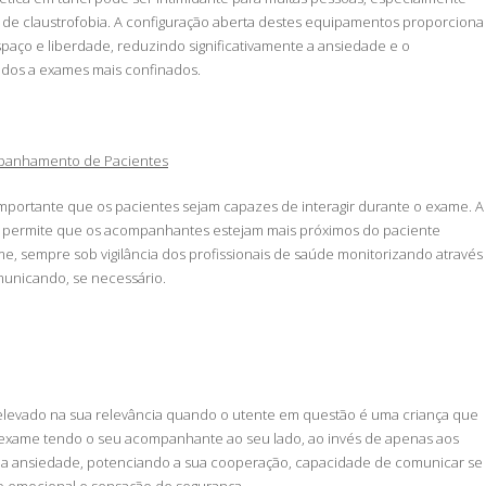
de claustrofobia. A configuração aberta destes equipamentos proporciona
aço e liberdade, reduzindo significativamente a ansiedade e o
ados a exames mais confinados.
mpanhamento de Pacientes
importante que os pacientes sejam capazes de interagir durante o exame. A
a permite que os acompanhantes estejam mais próximos do paciente
e, sempre sob vigilância dos profissionais de saúde monitorizando através
municando, se necessário.
elevado na sua relevância quando o utente em questão é uma criança que
 exame tendo o seu acompanhante ao seu lado, ao invés de apenas aos
ua ansiedade, potenciando a sua cooperação, capacidade de comunicar se