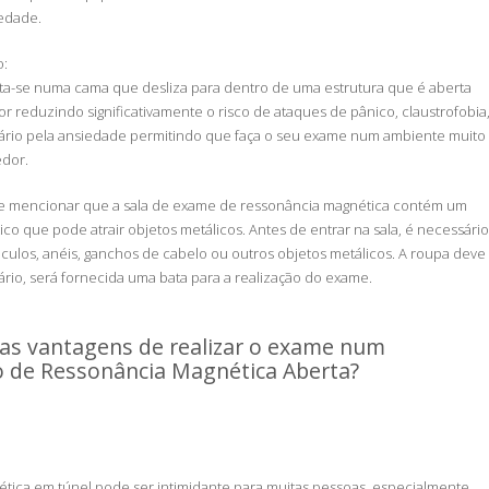
iedade.
o:
ita-se numa cama que desliza para dentro de uma estrutura que é aberta
r reduzindo significativamente o risco de ataques de pânico, claustrofobia
ário pela ansiedade permitindo que faça o seu exame num ambiente muito
edor.
nte mencionar que a sala de exame de ressonância magnética contém um
co que pode atrair objetos metálicos. Antes de entrar na sala, é necessário
culos, anéis, ganchos de cabelo ou outros objetos metálicos. A roupa deve
ário, será fornecida uma bata para a realização do exame.
 as vantagens de realizar o exame num
 de Ressonância Magnética Aberta?
tica em túnel pode ser intimidante para muitas pessoas, especialmente