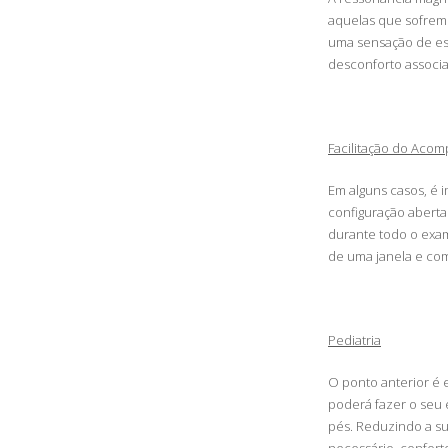
aquelas que sofrem 
uma sensação de esp
desconforto associ
Facilitação do Aco
Em alguns casos, é 
configuração abert
durante todo o exam
de uma janela e co
Pediatria
O ponto anterior é 
poderá fazer o seu
pés. Reduzindo a s