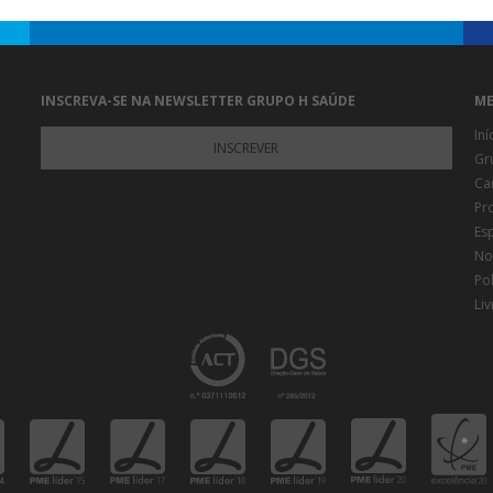
INSCREVA-SE NA NEWSLETTER GRUPO H SAÚDE
ME
Iní
INSCREVER
Gr
Ca
Pr
Es
Not
Pol
Li