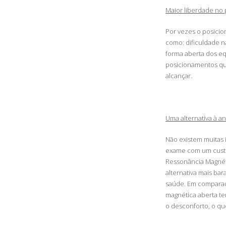
Maior liberdade no
Por vezes o posicio
como: dificuldade na
forma aberta dos eq
posicionamentos que
alcançar.
Uma alternativa à an
Não existem muitas 
exame com um custo 
Ressonância Magnéti
alternativa mais bar
saúde. Em comparaç
magnética aberta te
o desconforto, o qu