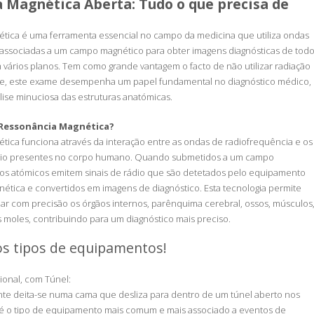
 Magnética Aberta: Tudo o que precisa de
tica é uma ferramenta essencial no campo da medicina que utiliza ondas
 associadas a um campo magnético para obter imagens diagnósticas de tod
ários planos. Tem como grande vantagem o facto de não utilizar radiação
ue, este exame desempenha um papel fundamental no diagnóstico médico,
ise minuciosa das estruturas anatómicas.
Ressonância Magnética?
tica funciona através da interação entre as ondas de radiofrequência e os
nio presentes no corpo humano. Quando submetidos a um campo
eos atómicos emitem sinais de rádio que são detetados pelo equipamento
ética e convertidos em imagens de diagnóstico. Esta tecnologia permite
zar com precisão os órgãos internos, parênquima cerebral, ossos, músculos
s moles, contribuindo para um diagnóstico mais preciso.
os tipos de equipamentos!
onal, com Túnel:
nte deita-se numa cama que desliza para dentro de um túnel aberto nos
 é o tipo de equipamento mais comum e mais associado a eventos de