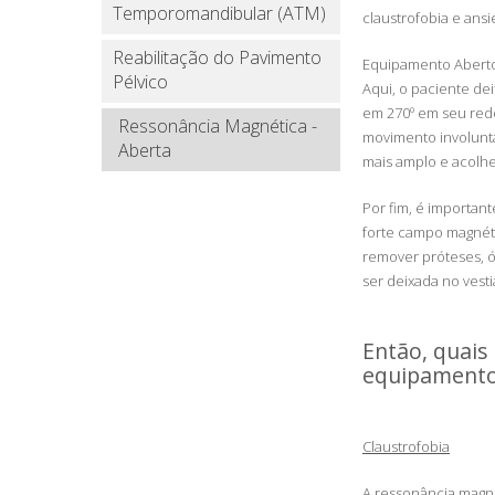
Temporomandibular (ATM)
claustrofobia e ans
Reabilitação do Pavimento
Equipamento Abert
Pélvico
Aqui, o paciente de
em 270º em seu redo
Ressonância Magnética -
movimento involunt
Aberta
mais amplo e acolh
Por fim, é importa
forte campo magnéti
remover próteses, ó
ser deixada no vesti
Então, quais
equipamento
Claustrofobia
A ressonância magné