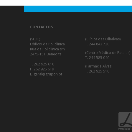
CONTACTOS
(SEDE)
(Clínica das Olhalvas)
Edifício da Policlínica
T. 244 843 720
Rua da Policlínica s/n
(Centro Médico de Pataias)
2475-151 Benedita
T. 244 585 040
T. 262 925 610
(Farmácia Alves)
F. 262 925 619
T. 262 925 510
E. geral@grupoh.pt