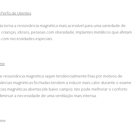
 Perfis de Utentes
ta torna a ressonância magnética mais acessível para uma variedade de
o crianças, idosos, pessoas com obesidade, implantes metálicos que afetam
s com necessidades especiais.
ame
de ressonância magnética sejam tendencialmente frias por motivos de
nâncias magnéticas fechadas tendem a induzir mais calor durante o exame
ias magnéticas abertas (de baixo campo). Isto pode melhorar o conforto
iminuir a necessidade de uma ventilação mais intensa.
ame