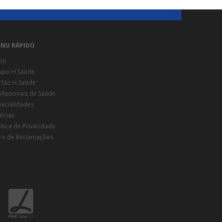
NU RÁPIDO
cio
upo H Saúde
rtão H Saúde
ofissionais de Saúde
pecialidades
ícias
ítica de Privacidade
vro de Reclamações