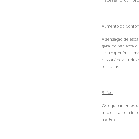
necessário, confort
Aumento do Confort
A sensação de espa
geral do paciente d
uma experiência mai
ressonâncias indu
fechadas.
Ruído
Os equipamentos de
tradicionais em tú
martelar.