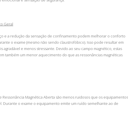
o emocional e sensação de segurança.
o Geral
ço e a redução da sensação de confinamento podem melhorar o conforto
urante o exame (mesmo não sendo claustrofóbico). Isso pode resultar em
s agradável e menos stressante. Devido ao seu campo magnético, estas
zem também um menor aquecimento do que as ressonâncias magnéticas
 Ressonância Magnética Aberta são menos ruidosos que os equipamento
nel. Durante o exame o equipamento emite um ruído semelhante ao de