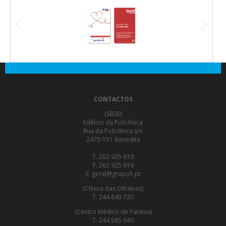
CONTACTOS
(SEDE)
Edifício da Policlínica
Rua da Policlínica s/n
2475-151 Benedita
T. 262 925 610
F. 262 925 619
E. geral@grupoh.pt
(Clínica das Olhalvas)
T. 244 843 720
(Centro Médico de Pataias)
T. 244 585 040