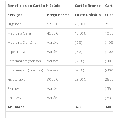
Benefícios do Cartão H Saúde
Cartão Bronze
Cartão
Serviços
Preço normal
Custo unitário
Custo 
Urgência
52,50 €
25,00 €
25,00 €
Medicina Geral
45,00 €
10,00 €
10,00 €
Medicina Dentária
Variável
(-5%)
(-10%)
Especialidades
Variável
(-5%)
(-10%)
Enfermagem (pensos)
Variável
(-20%)
(-30%)
Enfermagem (injeções)
Variável
(-20%)
(-30%)
Fisioterapia
30,00 €
28,50 €
26,00 €
Exames
Variável
—
(-5%)
Análises
Variável
—
(-5%)
Anuidade
45€
60€