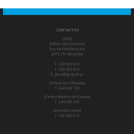
CONTACTOS
(SEDE)
Edifício da Policlínica
Rua da Policlínica s/n
2475-151 Benedita
T. 262 925 610
F. 262 925 619
E. geral@grupoh.pt
(Clínica das Olhalvas)
T. 244 843 720
(Centro Médico de Pataias)
T. 244 585 040
(Farmácia Alves)
T. 262 925 510