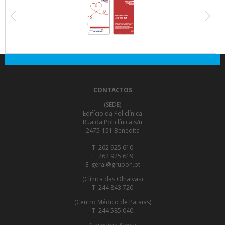
CONTACTOS
(SEDE)
Edifício da Policlínica
Rua da Policlínica s/n
2475-151 Benedita
T. 262 925 610
F. 262 925 619
E. geral@grupoh.pt
(Clínica das Olhalvas)
T. 244 843 720
(Centro Médico de Pataias)
T. 244 585 040