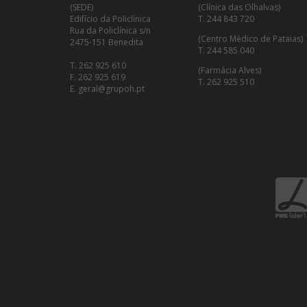
(SEDE)
(Clínica das Olhalvas)
Edifício da Policlínica
T. 244 843 720
Rua da Policlínica s/n
(Centro Médico de Pataias)
2475-151 Benedita
T. 244 585 040
T. 262 925 610
(Farmácia Alves)
F. 262 925 619
T. 262 925 510
E. geral@grupoh.pt