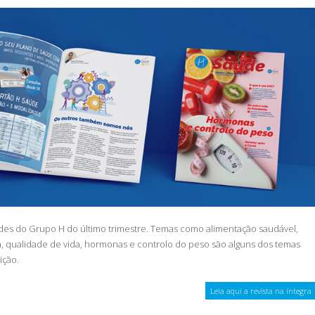
des do Grupo H do último trimestre. Temas como alimentação saudável,
a, qualidade de vida, hormonas e controlo do peso são alguns dos temas
ição.
Leia aqui a revista na íntegra