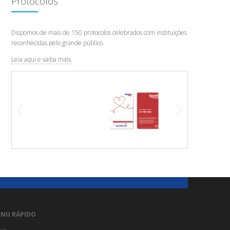
Protocolos
Dispomos de mais de 150 protocolos celebrados com instituições
reconhecidas pelo grande público.
Leia aqui e saiba mais.
NU RÁPIDO