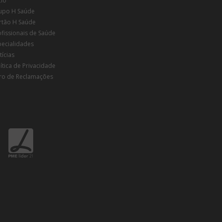
cio
upo H Saúde
rtão H Saúde
ofissionais de Saúde
pecialidades
ícias
ítica de Privacidade
vro de Reclamações