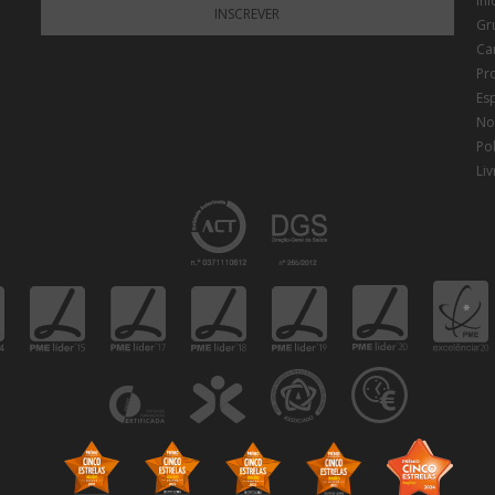
Iní
INSCREVER
Gr
Ca
Pr
Es
Not
Pol
Li