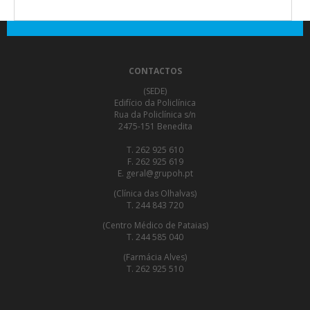
CONTACTOS
(SEDE)
Edifício da Policlínica
Rua da Policlínica s/n
2475-151 Benedita
T. 262 925 610
F. 262 925 619
E. geral@grupoh.pt
(Clínica das Olhalvas)
T. 244 843 720
(Centro Médico de Pataias)
T. 244 585 040
(Farmácia Alves)
T. 262 925 510