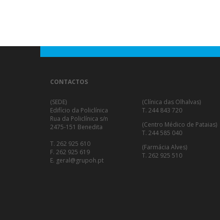
CONTACTOS
(SEDE)
(Clínica das Olhalvas)
Edifício da Policlínica
T. 244 843 720
Rua da Policlínica s/n
(Centro Médico de Pataias)
2475-151 Benedita
T. 244 585 040
T. 262 925 610
(Farmácia Alves)
F. 262 925 619
T. 262 925 510
E. geral@grupoh.pt