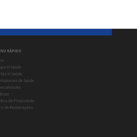
NU RÁPIDO
cio
upo H Saúde
rtão H Saúde
ofissionais de Saúde
pecialidades
ícias
ítica de Privacidade
vro de Reclamações