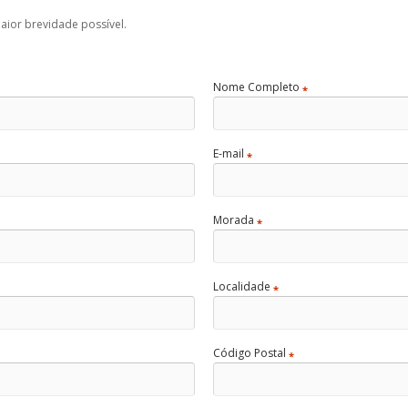
ior brevidade possível.
Nome Completo
*
E-mail
*
Morada
*
Localidade
*
Código Postal
*