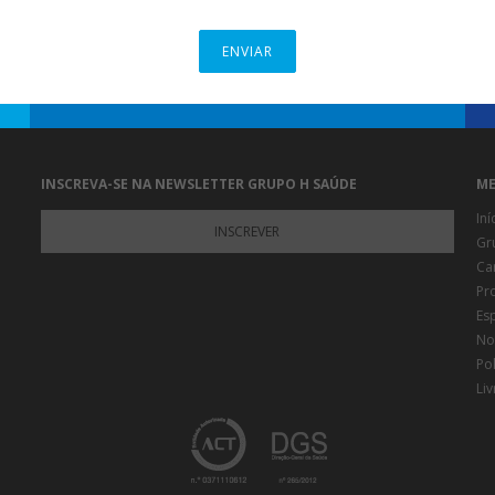
ENVIAR
INSCREVA-SE NA NEWSLETTER GRUPO H SAÚDE
ME
Iní
INSCREVER
Gr
Ca
Pr
Es
Not
Pol
Li