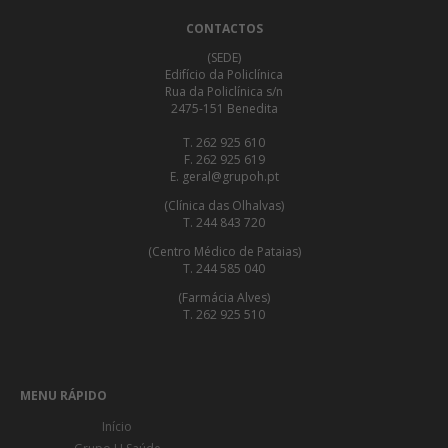
CONTACTOS
(SEDE)
Edifício da Policlínica
Rua da Policlínica s/n
2475-151 Benedita
T. 262 925 610
F. 262 925 619
E. geral@grupoh.pt
(Clínica das Olhalvas)
T. 244 843 720
(Centro Médico de Pataias)
T. 244 585 040
(Farmácia Alves)
T. 262 925 510
MENU RÁPIDO
Início