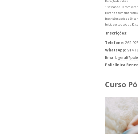
Duração de 2 dias
1 sessão de 3h com inter
Horário a combinar com 
Inscrições após as 20 s
Inicia curso após as 32 
Inscrições:
Telefone:
262 92
WhatsApp:
914 1
Email:
geral@poli
Policlínica Bened
Curso Pó