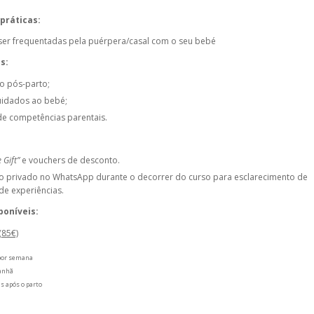
práticas:
ser frequentadas pela puérpera/casal com o seu bebé
s:
o pós-parto;
idados ao bebé;
e competências parentais.
 Gift”
e vouchers de desconto.
o privado no WhatsApp durante o decorrer do curso para esclarecimento de
 de experiências.
poníveis:
(85€)
 por semana
manhã
as após o parto