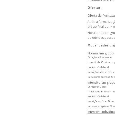
Ofertas:
Oferta de
“Welcome
Após a formalizaç
até ao final do 1º
Nos cursos em grup
de dúvidas pessoa
Modalidades dis
Normal em grupo 
Duração de 6 semanas
1 sessão de 90 minutos
Horário pós-laboral
Inscrição entre as 20 e 
Inicia curso entre as 28
Intensivo em grupo
Duração de 2 dias
1 sessão de 3h30 com int
Horário pós-laboral
Inscrições após as 20 s
Inicia curso após as 32 
Intensivo individua