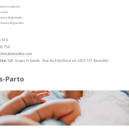
valo em cada dia
o casal
emanas de gestação
semanas de gravidez
5 610
85 756
clinicabenedita.com
ita:
Edf. Grupo H Saúde - Rua da Policlínica s/n 2475-151 Benedita
s-Parto