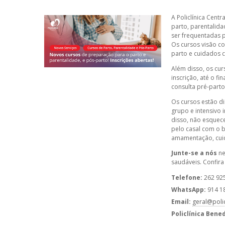
A Policlínica Cent
parto, parentalida
ser frequentadas 
Os cursos visão co
parto e cuidados 
Além disso, os c
inscrição, até o f
consulta pré-parto
Os cursos estão d
grupo e intensivo 
disso, não esquec
pelo casal com o 
amamentação, cui
Junte-se a nós
ne
saudáveis. Confira
Telefone:
262 92
WhatsApp:
914 1
Email:
geral@poli
Policlínica Bened