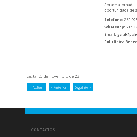
Abrace a jornada 
oportunidade de se
Telefone:
262 92
WhatsApp:
914 1
Email:
geral@poli
Policlínica Bened
sexta, 03 de novembro de 23
← Voltar
< Anterior
Seguinte >
CONTACTOS