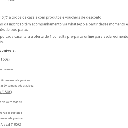
 Gift”
a todos os casais com produtos e vouchers de desconto.
ão da inscrição têm acompanhamento via WhatsApp a partir desse momento e
 mês de pós-parto.
o cada casal terá a oferta de 1 consulta pré-parto online para esclareciment
is.
poníveis:
(160€)
 por semana
as 26 semanas de gravidez
 e as 30 semanas de gravidez
 (150€)
ervalo em cada dia
emanas de gestação
semanas de gravidez
l/casal (195€)