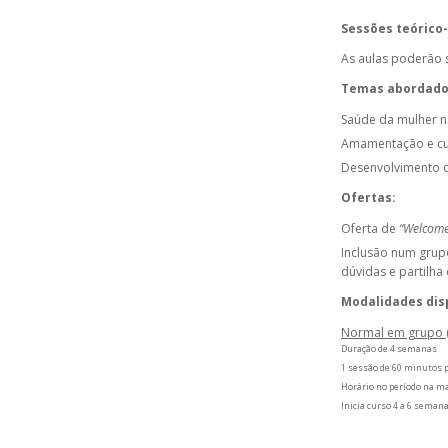
Sessões teórico-
As aulas poderão 
Temas abordado
Saúde da mulher n
Amamentação e cu
Desenvolvimento d
Ofertas:
Oferta de
“Welcome
Inclusão num grup
dúvidas e partilha
Modalidades dis
Normal em grupo 
Duração de 4 semanas
1 sessão de 60 minutos
Horário no período na 
Inicia curso 4 a 6 seman