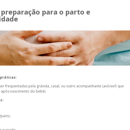
 preparação para o parto e
idade
práticas:
ser frequentadas pela grávida, casal, ou outro acompanhante (avó/avô que
l após nascimento do bebé).
s:
/parto;
m-nascido.