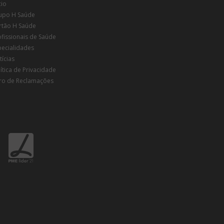
cio
upo H Saúde
rtão H Saúde
ofissionais de Saúde
pecialidades
ícias
ítica de Privacidade
vro de Reclamações