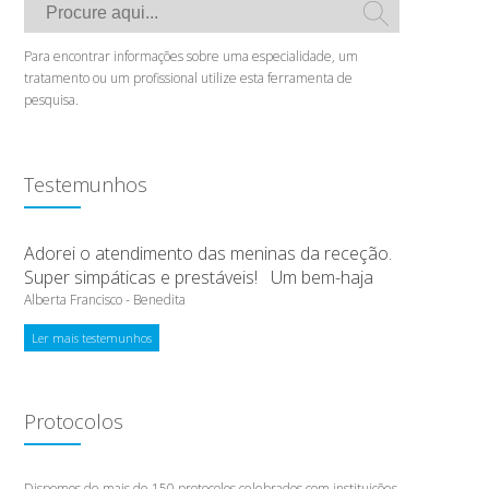
Para encontrar informações sobre uma especialidade, um
tratamento ou um profissional utilize esta ferramenta de
pesquisa.
Testemunhos
Adorei o atendimento das meninas da receção.
Super simpáticas e prestáveis! Um bem-haja
Alberta Francisco - Benedita
Ler mais testemunhos
Protocolos
Dispomos de mais de 150 protocolos celebrados com instituições