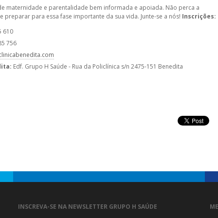
de maternidade e parentalidade bem informada e apoiada. Não perca a
 preparar para essa fase importante da sua vida. Junte-se a nós!
Inscrições:
5 610
85 756
clinicabenedita.com
ita:
Edf. Grupo H Saúde - Rua da Policlínica s/n 2475-151 Benedita
INSCREVA-SE NA NEWSLETTER GRUPO H SAÚDE
ME