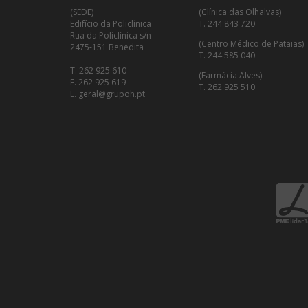
(SEDE)
(Clínica das Olhalvas)
Edifício da Policlínica
T. 244 843 720
Rua da Policlínica s/n
(Centro Médico de Pataias)
2475-151 Benedita
T. 244 585 040
T. 262 925 610
(Farmácia Alves)
F. 262 925 619
T. 262 925 510
E. geral@grupoh.pt