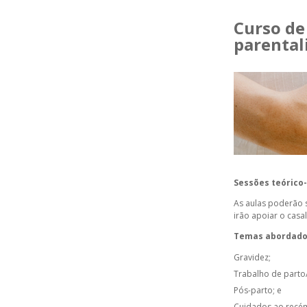
Curso de
parental
Sessões teórico-
As aulas poderão 
irão apoiar o casa
Temas abordado
Gravidez;
Trabalho de parto
Pós-parto; e
Cuidados ao recé