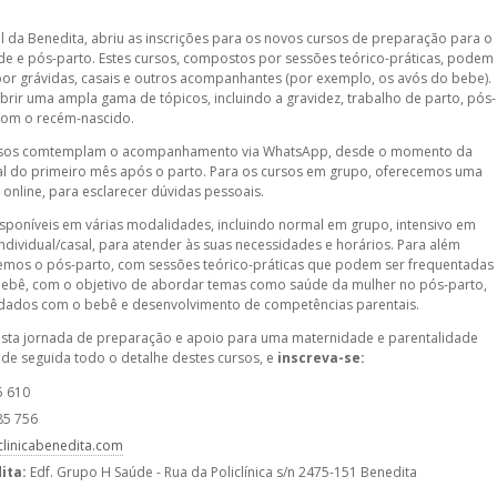
ral da Benedita, abriu as inscrições para os novos cursos de preparação para o
de e pós-parto. Estes cursos, compostos por sessões teórico-práticas, podem
por grávidas, casais e outros acompanhantes (por exemplo, os avós do bebe).
brir uma ampla gama de tópicos, incluindo a gravidez, trabalho de parto, pós-
com o recém-nascido.
ursos comtemplam o acompanhamento via WhatsApp, desde o momento da
inal do primeiro mês após o parto. Para os cursos em grupo, oferecemos uma
 online, para esclarecer dúvidas pessoais.
isponíveis em várias modalidades, incluindo normal em grupo, intensivo em
individual/casal, para atender às suas necessidades e horários. Para além
emos o pós-parto, com sessões teórico-práticas que podem ser frequentadas
bebê, com o objetivo de abordar temas como saúde da mulher no pós-parto,
dados com o bebê e desenvolvimento de competências parentais.
sta jornada de preparação e apoio para uma maternidade e parentalidade
 de seguida todo o detalhe destes cursos, e
inscreva-se:
5 610
85 756
clinicabenedita.com
ita:
Edf. Grupo H Saúde - Rua da Policlínica s/n 2475-151 Benedita