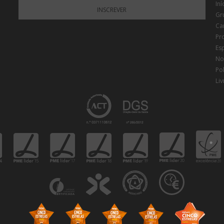
Iní
INSCREVER
Gr
Ca
Pr
Es
Not
Pol
Li