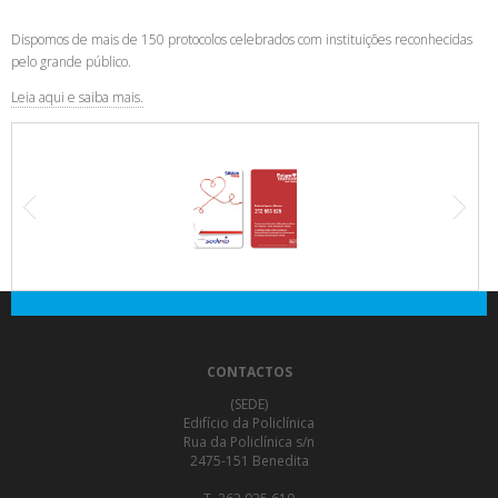
Dispomos de mais de 150 protocolos celebrados com instituições reconhecidas
pelo grande público.
Leia aqui e saiba mais.
CONTACTOS
(SEDE)
Edifício da Policlínica
Rua da Policlínica s/n
2475-151 Benedita