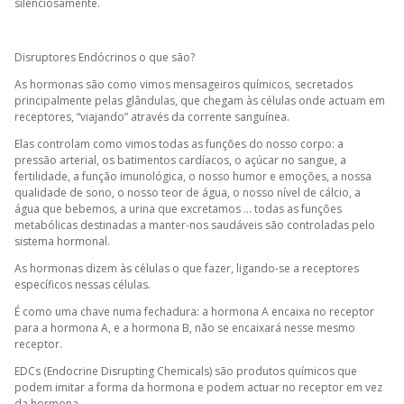
silenciosamente.
Disruptores Endócrinos o que são?
As hormonas são como vimos mensageiros químicos, secretados
principalmente pelas glândulas, que chegam às células onde actuam em
receptores, “viajando” através da corrente sanguínea.
Elas controlam como vimos todas as funções do nosso corpo: a
pressão arterial, os batimentos cardíacos, o açúcar no sangue, a
fertilidade, a função imunológica, o nosso humor e emoções, a nossa
qualidade de sono, o nosso teor de água, o nosso nível de cálcio, a
água que bebemos, a urina que excretamos ... todas as funções
metabólicas destinadas a manter-nos saudáveis são controladas pelo
sistema hormonal.
As hormonas dizem às células o que fazer, ligando-se a receptores
específicos nessas células.
É como uma chave numa fechadura: a hormona A encaixa no receptor
para a hormona A, e a hormona B, não se encaixará nesse mesmo
receptor.
EDCs (Endocrine Disrupting Chemicals) são produtos químicos que
podem imitar a forma da hormona e podem actuar no receptor em vez
da hormona.