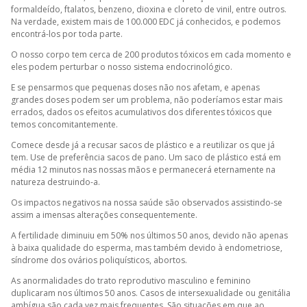
formaldeído, ftalatos, benzeno, dioxina e cloreto de vinil, entre outros.
Na verdade, existem mais de 100.000 EDC já conhecidos, e podemos
encontrá-los por toda parte.
O nosso corpo tem cerca de 200 produtos tóxicos em cada momento e
eles podem perturbar o nosso sistema endocrinológico.
E se pensarmos que pequenas doses não nos afetam, e apenas
grandes doses podem ser um problema, não poderíamos estar mais
errados, dados os efeitos acumulativos dos diferentes tóxicos que
temos concomitantemente.
Comece desde já a recusar sacos de plástico e a reutilizar os que já
tem. Use de preferência sacos de pano. Um saco de plástico está em
média 12 minutos nas nossas mãos e permanecerá eternamente na
natureza destruindo-a.
Os impactos negativos na nossa saúde são observados assistindo-se
assim a imensas alterações consequentemente.
A fertilidade diminuiu em 50% nos últimos 50 anos, devido não apenas
à baixa qualidade do esperma, mas também devido à endometriose,
síndrome dos ovários poliquísticos, abortos.
As anormalidades do trato reprodutivo masculino e feminino
duplicaram nos últimos 50 anos. Casos de intersexualidade ou genitália
ambígua são cada vez mais frequentes. São situações em que ao