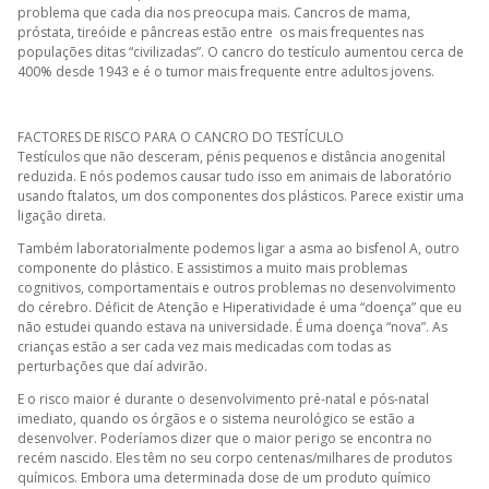
problema que cada dia nos preocupa mais. Cancros de mama,
próstata, tireóide e pâncreas estão entre os mais frequentes nas
populações ditas “civilizadas”. O cancro do testículo aumentou cerca de
400% desde 1943 e é o tumor mais frequente entre adultos jovens.
FACTORES DE RISCO PARA O CANCRO DO TESTÍCULO
Testículos que não desceram, pénis pequenos e distância anogenital
reduzida. E nós podemos causar tudo isso em animais de laboratório
usando ftalatos, um dos componentes dos plásticos. Parece existir uma
ligação direta.
Também laboratorialmente podemos ligar a asma ao bisfenol A, outro
componente do plástico. E assistimos a muito mais problemas
cognitivos, comportamentais e outros problemas no desenvolvimento
do cérebro. Déficit de Atenção e Hiperatividade é uma “doença” que eu
não estudei quando estava na universidade. É uma doença “nova”. As
crianças estão a ser cada vez mais medicadas com todas as
perturbações que daí advirão.
E o risco maior é durante o desenvolvimento pré-natal e pós-natal
imediato, quando os órgãos e o sistema neurológico se estão a
desenvolver. Poderíamos dizer que o maior perigo se encontra no
recém nascido. Eles têm no seu corpo centenas/milhares de produtos
químicos. Embora uma determinada dose de um produto químico