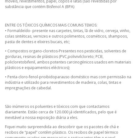
móveis, revestimentos, papel, copos e latas (são revestidas por
substância que contém Bisfenol A (BPA)
ENTRE OS TÓXICOS QUÍMICOS MAIS COMUNS TEMOS:
• Formaldeído- presente nas carpetes, tintas, lã de vidro, cerveja, vinho,
colas sintéticas, vernizes e outros polimentos, cosméticos, shampoos,
pasta de dentes e elixires bucais, etc;
• Compostos organo-cloretos-Presentes nos pesticidas, solventes de
gorduras, resinas de plásticos (PVC,polivivilcloreto; PCB,
policloretobifenil, ambos potentes carcinogénicos usados em materiais
plásticos e equipamentos eléctricos);
• Penta-cloro-fenol-proibidoparauso doméstico mas com permissão na
indústria e utilizado para revestimentos de madeira, colas, tintas e
impregnações de cabedal.
São inúmeros os poluentes e tóxicos com que contactamos
diariamente. Estão cerca de 120.000 já identificados, pelo que é
inevitável a nossa exposição diária a eles.
Fiquei muito surpreendida ao descobrir que os pacotes de chá e
recibos de “papel” contêm plástico. Os recibos de papel térmico
comumente usados em mercearias e restaurantes têm o papel