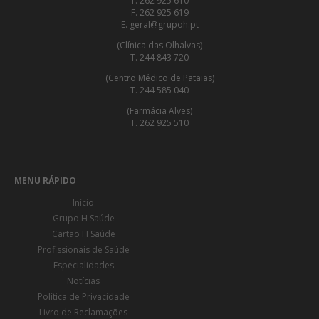
T. 262 925 610
F. 262 925 619
E. geral@grupoh.pt
(Clínica das Olhalvas)
T. 244 843 720
(Centro Médico de Pataias)
T. 244 585 040
(Farmácia Alves)
T. 262 925 510
MENU RÁPIDO
Início
Grupo H Saúde
Cartão H Saúde
Profissionais de Saúde
Especialidades
Notícias
Política de Privacidade
Livro de Reclamações