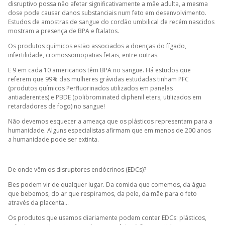
disruptivo possa não afetar significativamente a mãe adulta, a mesma
dose pode causar danos substanciais num feto em desenvolvimento.
Estudos de amostras de sangue do cordão umbilical de recém nascidos
mostram a presença de BPA e ftalatos.
Os produtos químicos estão associados a doenças do fígado,
infertilidade, cromossomopatias fetais, entre outras.
E 9 em cada 10 americanos têm BPA no sangue. Há estudos que
referem que 99% das mulheres grávidas estudadas tinham PFC
(produtos químicos Perfluorinados utilizados em panelas
antiaderentes) e PBDE (polibrominated diphenil eters, utilizados em
retardadores de fogo) no sangue!
Não devemos esquecer a ameaça que os plásticos representam para a
humanidade. Alguns especialistas afirmam que em menos de 200 anos
a humanidade pode ser extinta.
De onde vêm os disruptores endócrinos (EDCs)?
Eles podem vir de qualquer lugar. Da comida que comemos, da água
que bebemos, do ar que respiramos, da pele, da mãe para o feto
através da placenta...
Os produtos que usamos diariamente podem conter EDCs: plásticos,