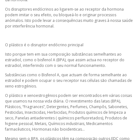
Os disruptores endócrinos ao ligarem-se ao receptor da hormona
podem imitar o seu efeito, ou bloqueá-lo e originar processos
anómalos. Isto pode levar a consequências muito graves à nossa saúde
por interferência hormonal.
O plástico é o disruptor endócrino principal
Isto porque tem em sua composição substâncias semelhantes ao
estradiol, como o bisfenol A (BPA), que assim actua no receptor do
estradiol, interferindo com o seu normal funcionamento.
Substâncias como o Bisfenol A, que actuam de forma semelhante ao
estradiol e podem ocupar o seu receptor nas células são chamadas de
xeno estrogénios.
O plástico e xenoestrogênios podem ser encontrados em várias coisas
que usamos na nossa vida diária. O revestimento das latas (BPA),
Plásticos, “Fragrances”, Detergentes, Perfumes, Champôs, Sabonetes,
Pesticidas, Insecticidas, Herbicidas, Produtos químicos de limpeza a
seco, Panelas antiaderentes ( químicos perfluoretados), Produtos de
higiene pessoal, Metais, Químicos industriais, Medicamentos
farmacêuticos, Hormonas não bioidenticas...
Mesmo sem o BPA, os plásticos têm na composição outros EDC como