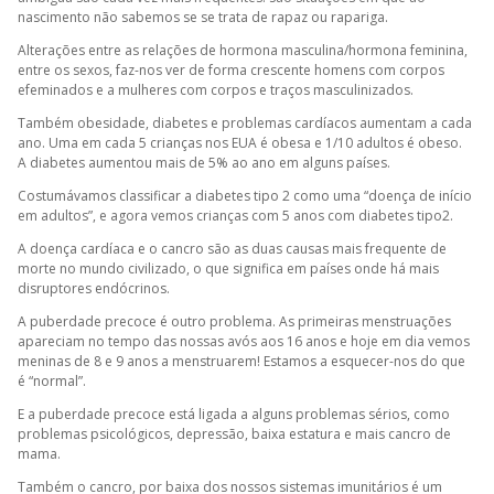
nascimento não sabemos se se trata de rapaz ou rapariga.
Alterações entre as relações de hormona masculina/hormona feminina,
entre os sexos, faz-nos ver de forma crescente homens com corpos
efeminados e a mulheres com corpos e traços masculinizados.
Também obesidade, diabetes e problemas cardíacos aumentam a cada
ano. Uma em cada 5 crianças nos EUA é obesa e 1/10 adultos é obeso.
A diabetes aumentou mais de 5% ao ano em alguns países.
Costumávamos classificar a diabetes tipo 2 como uma “doença de início
em adultos”, e agora vemos crianças com 5 anos com diabetes tipo2.
A doença cardíaca e o cancro são as duas causas mais frequente de
morte no mundo civilizado, o que significa em países onde há mais
disruptores endócrinos.
A puberdade precoce é outro problema. As primeiras menstruações
apareciam no tempo das nossas avós aos 16 anos e hoje em dia vemos
meninas de 8 e 9 anos a menstruarem! Estamos a esquecer-nos do que
é “normal”.
E a puberdade precoce está ligada a alguns problemas sérios, como
problemas psicológicos, depressão, baixa estatura e mais cancro de
mama.
Também o cancro, por baixa dos nossos sistemas imunitários é um