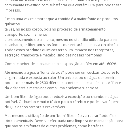
comumente revestido com substância que contém BPA para poder ser
impresso.
E mais uma vez relembrar que a comida é a maior fonte de produtos
químicos
talvez, no nosso corpo, pois no processo de armazenamento,
transporte, cozinhamento
e processamento do alimento, mesmo no utensílio utilizado para ser
cozinhado, se libertam substâncias que entrarão na nossa circulação.
Todos estes produtos químicos terão um impacto nos receptores,
secreção, transporte e metabolismo das nossas hormonas.
Comer e beber de latas aumenta a exposição ao BPA em até 1600%.
Até mesmo a água, a “fonte da vida”, pode ser um cocktail tóxico se for
engarrafada e exposta ao calor. Um único copo de água da torneira
pode conter mais de 2500 diferentes contaminantes químicos. A “fonte
da vida” está a matar-nos como uma epidemia silenciosa.
Um bom filtro de água pode reduzir a exposição ao chumbo na água
potável. O chumbo é muito tóxico para o cérebro e pode levar à perda
de QI e danos cerebrais irreversíveis.
Mas mesmo a utilização de um “bom” filtro não vai retirar “todos” os
tóxicos eventuais. Deve ser efectuada uma limpeza de manutenção para
que não sejam fontes de outros problemas, como bactérias