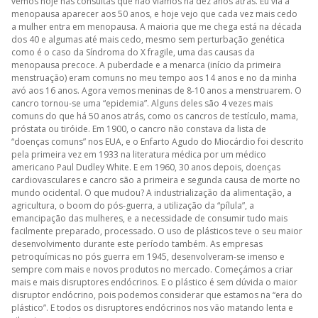
vemos hoje nas consultas que não víamos há dez anos atrás. Eu via a
menopausa aparecer aos 50 anos, e hoje vejo que cada vez mais cedo
a mulher entra em menopausa. A maioria que me chega está na década
dos 40 e algumas até mais cedo, mesmo sem perturbação genética
como é o caso da Síndroma do X fragile, uma das causas da
menopausa precoce. A puberdade e a menarca (início da primeira
menstruação) eram comuns no meu tempo aos 14 anos e no da minha
avó aos 16 anos. Agora vemos meninas de 8-10 anos a menstruarem. O
cancro tornou-se uma “epidemia”. Alguns deles são 4 vezes mais
comuns do que há 50 anos atrás, como os cancros de testículo, mama,
próstata ou tiróide. Em 1900, o cancro não constava da lista de
“doenças comuns” nos EUA, e o Enfarto Agudo do Miocárdio foi descrito
pela primeira vez em 1933 na literatura médica por um médico
americano Paul Dudley White. E em 1960, 30 anos depois, doenças
cardiovasculares e cancro são a primeira e segunda causa de morte no
mundo ocidental. O que mudou? A industrialização da alimentação, a
agricultura, o boom do pós-guerra, a utilização da “pílula”, a
emancipação das mulheres, e a necessidade de consumir tudo mais
facilmente preparado, processado. O uso de plásticos teve o seu maior
desenvolvimento durante este período também. As empresas
petroquímicas no pós guerra em 1945, desenvolveram-se imenso e
sempre com mais e novos produtos no mercado. Começámos a criar
mais e mais disruptores endócrinos. E o plástico é sem dúvida o maior
disruptor endócrino, pois podemos considerar que estamos na “era do
plástico”. E todos os disruptores endócrinos nos vão matando lenta e