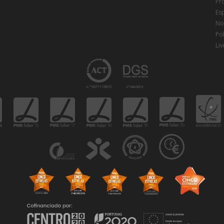
Pr
Es
Not
Pol
Li