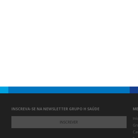
INSCREVA-SE NA NEWSLETTER GRUPO H SAÚDE
ME
Iní
INSCREVER
Gr
Ca