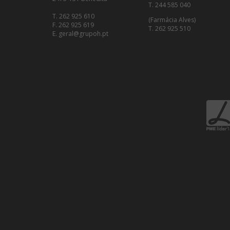
T. 244 585 040
T. 262 925 610
(Farmácia Alves)
F. 262 925 619
T. 262 925 510
E. geral@grupoh.pt