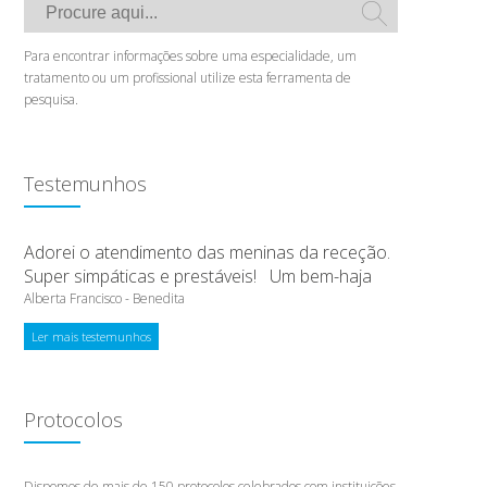
Para encontrar informações sobre uma especialidade, um
tratamento ou um profissional utilize esta ferramenta de
pesquisa.
Testemunhos
Adorei o atendimento das meninas da receção.
Super simpáticas e prestáveis! Um bem-haja
Alberta Francisco - Benedita
Ler mais testemunhos
Protocolos
Dispomos de mais de 150 protocolos celebrados com instituições