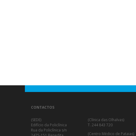
CONTACTOS
(SEDE)
(Clínica das Olhalvas)
Edifício da Policlínica
T. 244 843 720
Rua da Policlínica s/n
(Centro Médico de Pataias)
2475-151 Benedita