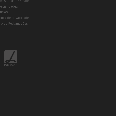
ofissionais de Saúde
pecialidades
ícias
ítica de Privacidade
vro de Reclamações