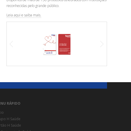
reconhecidas pelo grande público.
Leia aqui e saiba mais.
NU RÁPIDO
cio
upo H Saúde
rtão H Saúde