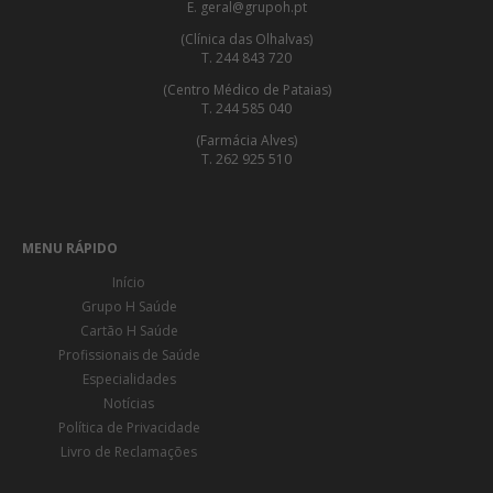
E. geral@grupoh.pt
(Clínica das Olhalvas)
T. 244 843 720
(Centro Médico de Pataias)
T. 244 585 040
(Farmácia Alves)
T. 262 925 510
MENU RÁPIDO
Início
Grupo H Saúde
Cartão H Saúde
Profissionais de Saúde
Especialidades
Notícias
Política de Privacidade
Livro de Reclamações