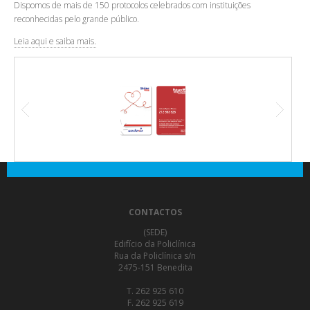
Dispomos de mais de 150 protocolos celebrados com instituições
reconhecidas pelo grande público.
Leia aqui e saiba mais.
CONTACTOS
(SEDE)
Edifício da Policlínica
Rua da Policlínica s/n
2475-151 Benedita
T. 262 925 610
F. 262 925 619