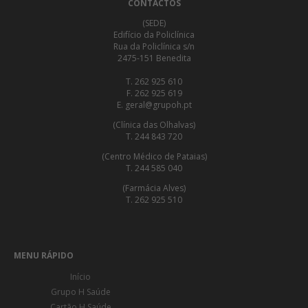
CONTACTOS
(SEDE)
Edifício da Policlínica
Rua da Policlínica s/n
2475-151 Benedita
T. 262 925 610
F. 262 925 619
E. geral@grupoh.pt
(Clínica das Olhalvas)
T. 244 843 720
(Centro Médico de Pataias)
T. 244 585 040
(Farmácia Alves)
T. 262 925 510
MENU RÁPIDO
Início
Grupo H Saúde
Cartão H Saúde