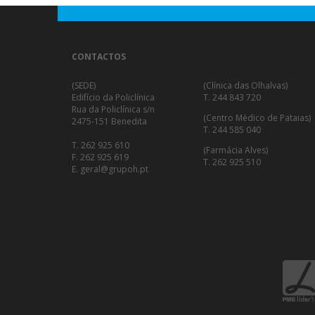
CONTACTOS
(SEDE)
(Clínica das Olhalvas)
Edifício da Policlínica
T. 244 843 720
Rua da Policlínica s/n
(Centro Médico de Pataias)
2475-151 Benedita
T. 244 585 040
T. 262 925 610
(Farmácia Alves)
F. 262 925 619
T. 262 925 510
E. geral@grupoh.pt