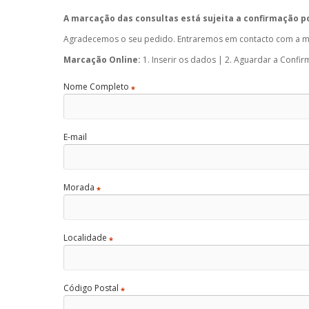
A marcação das consultas está sujeita a confirmação p
Agradecemos o seu pedido. Entraremos em contacto com a ma
Marcação Online:
1. Inserir os dados | 2. Aguardar a Confi
Nome Completo
*
E-mail
Morada
*
Localidade
*
Código Postal
*