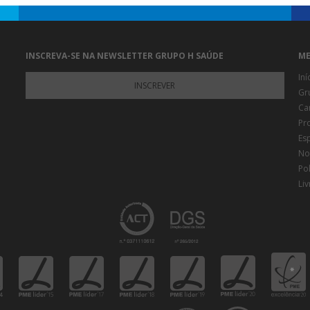
INSCREVA-SE NA NEWSLETTER GRUPO H SAÚDE
ME
Iní
INSCREVER
Gr
Ca
Pr
Es
Not
Pol
Li