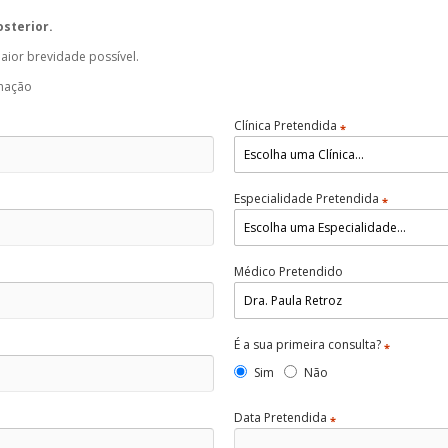
osterior.
ior brevidade possível.
rmação
Clínica Pretendida
*
Especialidade Pretendida
*
Médico Pretendido
É a sua primeira consulta?
*
Sim
Não
Data Pretendida
*