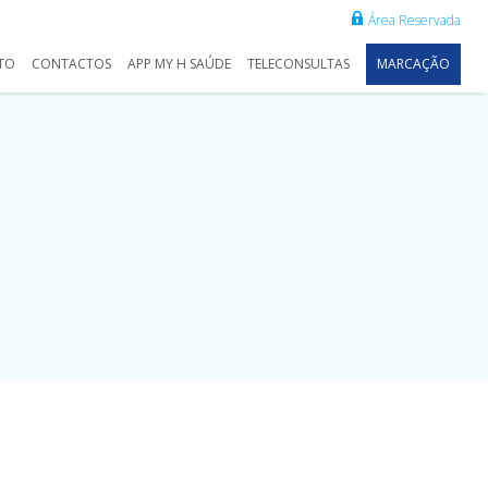
Área Reservada
TO
CONTACTOS
APP MY H SAÚDE
TELECONSULTAS
MARCAÇÃO