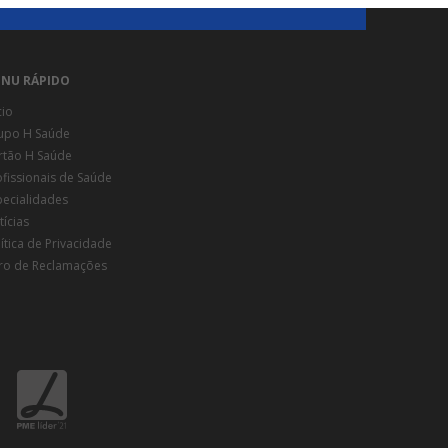
NU RÁPIDO
cio
upo H Saúde
rtão H Saúde
ofissionais de Saúde
pecialidades
ícias
ítica de Privacidade
vro de Reclamações