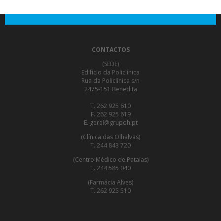
CONTACTOS
(SEDE)
Edifício da Policlínica
Rua da Policlínica s/n
2475-151 Benedita
T. 262 925 610
F. 262 925 619
E. geral@grupoh.pt
(Clínica das Olhalvas)
T. 244 843 720
(Centro Médico de Pataias)
T. 244 585 040
(Farmácia Alves)
T. 262 925 510