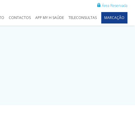
Área Reservada
TO
CONTACTOS
APP MY H SAÚDE
TELECONSULTAS
MARCAÇÃO