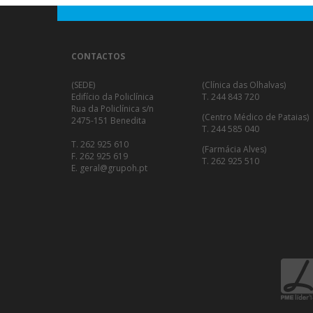
CONTACTOS
(SEDE)
(Clínica das Olhalvas)
Edifício da Policlínica
T. 244 843 720
Rua da Policlínica s/n
(Centro Médico de Pataias)
2475-151 Benedita
T. 244 585 040
T. 262 925 610
(Farmácia Alves)
F. 262 925 619
T. 262 925 510
E. geral@grupoh.pt