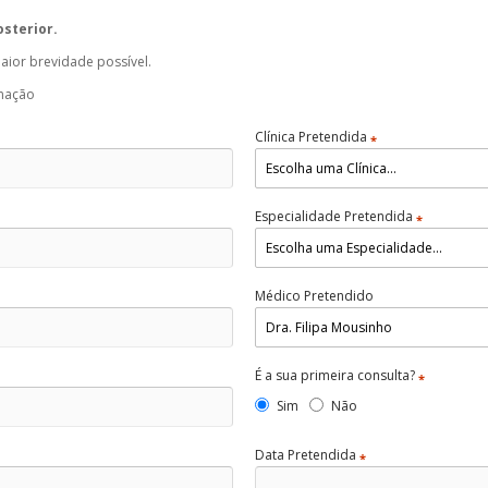
osterior.
ior brevidade possível.
rmação
Clínica Pretendida
*
Especialidade Pretendida
*
Médico Pretendido
É a sua primeira consulta?
*
Sim
Não
Data Pretendida
*