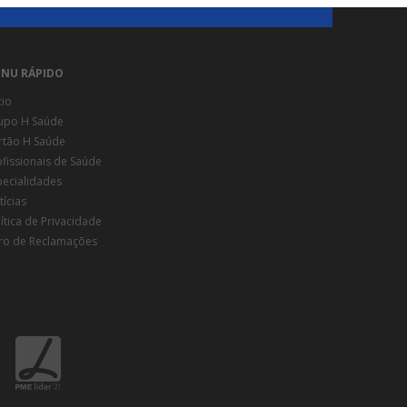
NU RÁPIDO
cio
upo H Saúde
rtão H Saúde
ofissionais de Saúde
pecialidades
ícias
ítica de Privacidade
vro de Reclamações