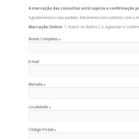
A marcação das consultas está sujeita a confirmação p
Agradecemos o seu pedido. Entraremos em contacto com a ma
Marcação Online:
1. Inserir os dados | 2. Aguardar a Confi
Nome Completo
*
E-mail
Morada
*
Localidade
*
Código Postal
*