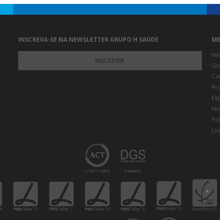
INSCREVA-SE NA NEWSLETTER GRUPO H SAÚDE
ME
Iní
INSCREVER
Gr
Ca
Pr
Es
Not
Pol
Li