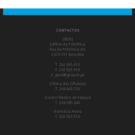
CONTACTOS
(SEDE)
Edifício da Policlínica
Rua da Policlínica s/n
2475-151 Benedita
T. 262 925 610
F. 262 925 619
E. geral@grupoh.pt
(Clínica das Olhalvas)
T. 244 843 720
(Centro Médico de Pataias)
T. 244 585 040
(Farmácia Alves)
T. 262 925 510