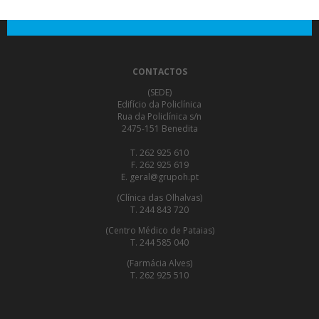
CONTACTOS
(SEDE)
Edifício da Policlínica
Rua da Policlínica s/n
2475-151 Benedita
T. 262 925 610
F. 262 925 619
E. geral@grupoh.pt
(Clínica das Olhalvas)
T. 244 843 720
(Centro Médico de Pataias)
T. 244 585 040
(Farmácia Alves)
T. 262 925 510