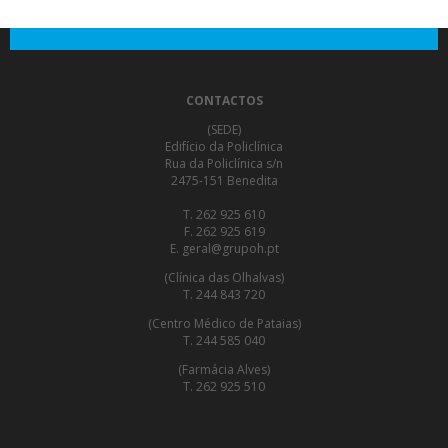
CONTACTOS
(SEDE)
Edifício da Policlínica
Rua da Policlínica s/n
2475-151 Benedita
T. 262 925 610
F. 262 925 619
E. geral@grupoh.pt
(Clínica das Olhalvas)
T. 244 843 720
(Centro Médico de Pataias)
T. 244 585 040
(Farmácia Alves)
T. 262 925 510