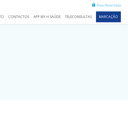
Área Reservada
TO
CONTACTOS
APP MY H SAÚDE
TELECONSULTAS
MARCAÇÃO