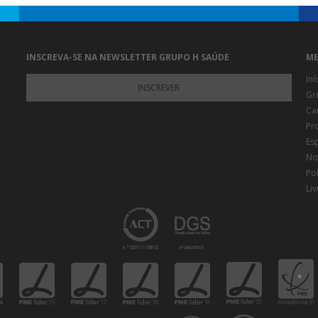
INSCREVA-SE NA NEWSLETTER GRUPO H SAÚDE
ME
Iní
INSCREVER
Gr
Ca
Pr
Es
Not
Pol
Li