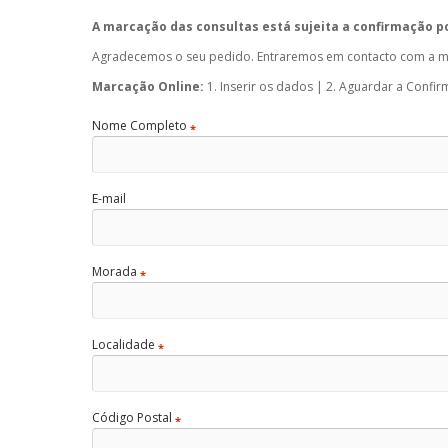
A marcação das consultas está sujeita a confirmação p
Agradecemos o seu pedido. Entraremos em contacto com a ma
Marcação Online:
1. Inserir os dados | 2. Aguardar a Confi
Nome Completo
*
E-mail
Morada
*
Localidade
*
Código Postal
*