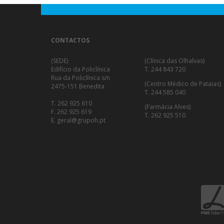
CONTACTOS
(SEDE)
(Clínica das Olhalvas)
Edifício da Policlínica
T. 244 843 720
Rua da Policlínica s/n
(Centro Médico de Pataias)
2475-151 Benedita
T. 244 585 040
T. 262 925 610
(Farmácia Alves)
F. 262 925 619
T. 262 925 510
E. geral@grupoh.pt