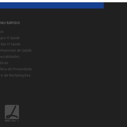
NU RÁPIDO
cio
upo H Saúde
rtão H Saúde
ofissionais de Saúde
pecialidades
ícias
ítica de Privacidade
vro de Reclamações