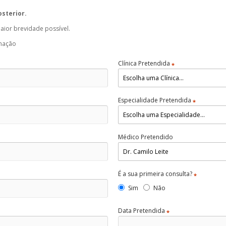
osterior.
ior brevidade possível.
rmação
Clínica Pretendida
*
Especialidade Pretendida
*
Médico Pretendido
É a sua primeira consulta?
*
Sim
Não
Data Pretendida
*